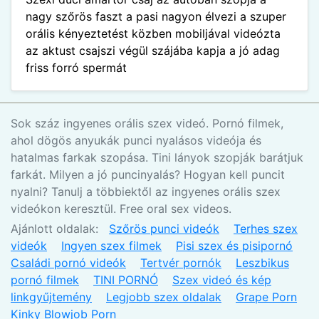
nagy szőrös faszt a pasi nagyon élvezi a szuper
orális kényeztetést közben mobiljával videózta
az aktust csajszi végül szájába kapja a jó adag
friss forró spermát
Sok száz ingyenes orális szex videó. Pornó filmek,
ahol dögös anyukák punci nyalásos videója és
hatalmas farkak szopása. Tini lányok szopják barátjuk
farkát. Milyen a jó puncinyalás? Hogyan kell puncit
nyalni? Tanulj a többiektől az ingyenes orális szex
videókon keresztül. Free oral sex videos.
Ajánlott oldalak:
Szőrös punci videók
Terhes szex
videók
Ingyen szex filmek
Pisi szex és pisipornó
Családi pornó videók
Tertvér pornók
Leszbikus
pornó filmek
TINI PORNÓ
Szex videó és kép
linkgyűjtemény
Legjobb szex oldalak
Grape Porn
Kinky Blowjob Porn