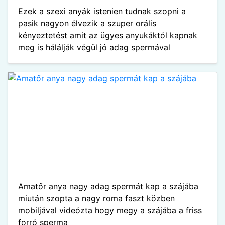
Ezek a szexi anyák istenien tudnak szopni a
pasik nagyon élvezik a szuper orális
kényeztetést amit az ügyes anyukáktól kapnak
meg is hálálják végül jó adag spermával
Amatőr anya nagy adag spermát kap a szájába
miután szopta a nagy roma faszt közben
mobiljával videózta hogy megy a szájába a friss
forró sperma