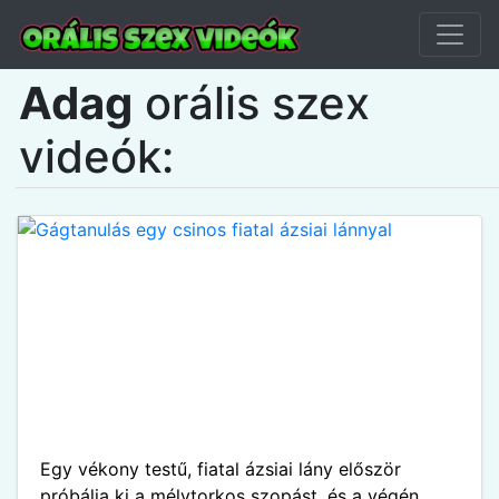
Adag
orális szex
videók:
Egy vékony testű, fiatal ázsiai lány először
próbálja ki a mélytorkos szopást, és a végén