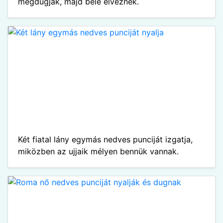
megdugják, majd belé élveznek.
Két fiatal lány egymás nedves punciját izgatja,
miközben az ujjaik mélyen bennük vannak.