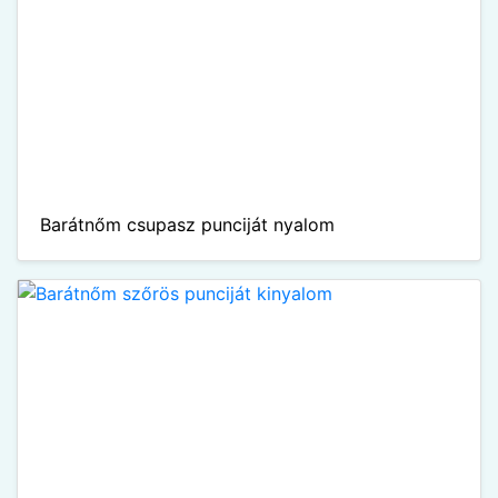
Barátnőm csupasz punciját nyalom