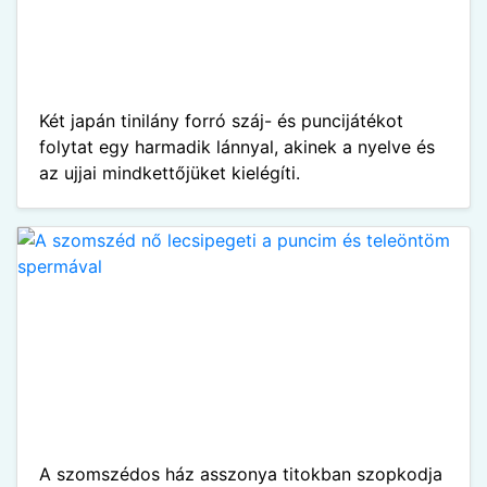
Két japán tinilány forró száj- és puncijátékot
folytat egy harmadik lánnyal, akinek a nyelve és
az ujjai mindkettőjüket kielégíti.
A szomszédos ház asszonya titokban szopkodja