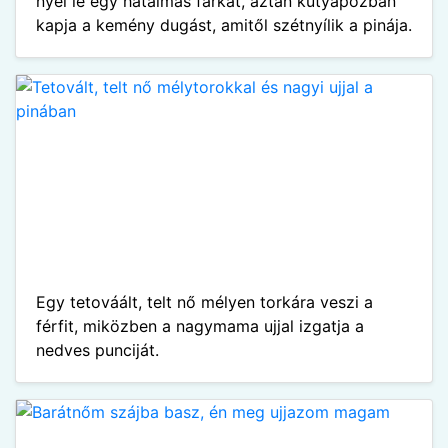
nyel le egy hatalmas farkat, aztán kutyapózban
kapja a kemény dugást, amitől szétnyílik a pinája.
Egy tetováált, telt nő mélyen torkára veszi a
férfit, miközben a nagymama ujjal izgatja a
nedves punciját.