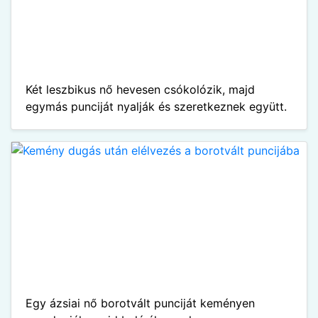
Két leszbikus nő hevesen csókolózik, majd
egymás punciját nyalják és szeretkeznek együtt.
Egy ázsiai nő borotvált punciját keményen