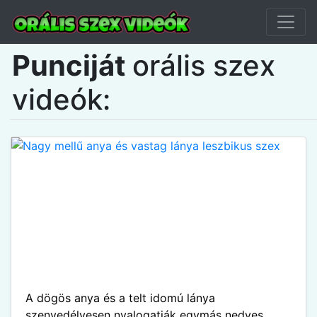
Punciját
orális szex
videók:
A dögös anya és a telt idomú lánya
szenvedélyesen nyalogatják egymás nedves