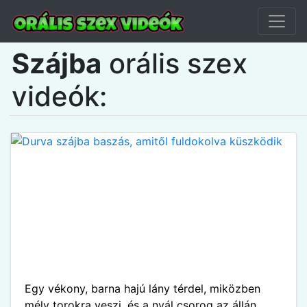
Szájba
orális szex
videók:
Egy vékony, barna hajú lány térdel, miközben
mély torokra veszi, és a nyál csorog az állán.