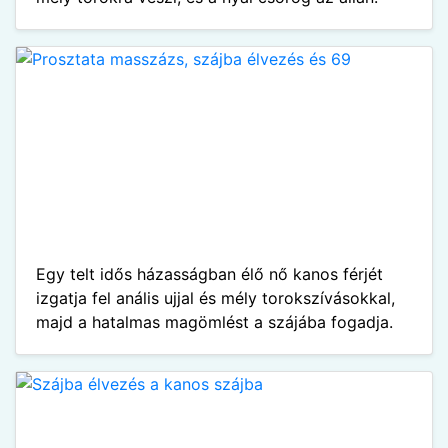
Egy telt idős házasságban élő nő kanos férjét
izgatja fel anális ujjal és mély torokszívásokkal,
majd a hatalmas magömlést a szájába fogadja.