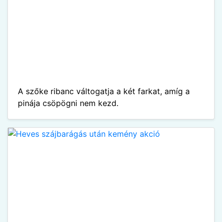
A szőke ribanc váltogatja a két farkat, amíg a
pinája csöpögni nem kezd.