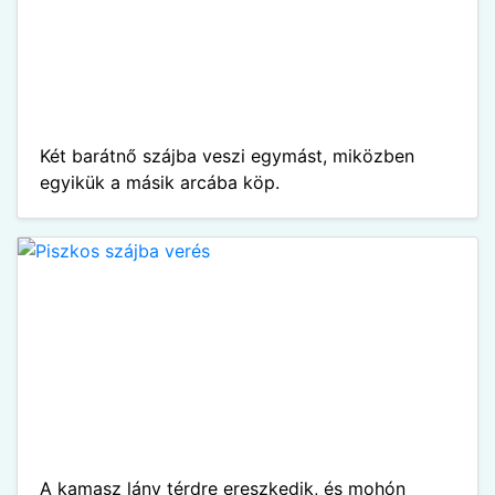
Két barátnő szájba veszi egymást, miközben
egyikük a másik arcába köp.
A kamasz lány térdre ereszkedik, és mohón