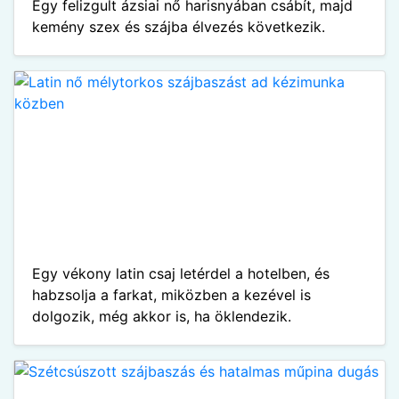
Egy felizgult ázsiai nő harisnyában csábít, majd
kemény szex és szájba élvezés következik.
Egy vékony latin csaj letérdel a hotelben, és
habzsolja a farkat, miközben a kezével is
dolgozik, még akkor is, ha öklendezik.