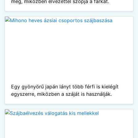
meg, miközben élvezettel szopja a farkat.
Egy gyönyörű japán lányt több férfi is kielégít
egyszerre, miközben a száját is használják.