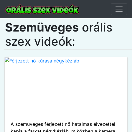
Szemüveges
orális
szex videók:
A szemüveges férjezett nő hatalmas élvezettel
kapja a farkat négykézláb, miközben a kamera