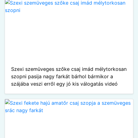
Szexi szemüveges szőke csaj imád mélytorkosan
szopni pasija nagy farkát bárhol bármikor a
szájába veszi erről egy jó kis válogatás videó