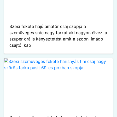
Szexi fekete hajú amatőr csaj szopja a
szemüveges srác nagy farkát aki nagyon élvezi a
szuper orális kényeztetést amit a szopni imádó
csajtól kap