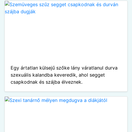
Egy ártatlan külsejű szőke lány váratlanul durva
szexuális kalandba keveredik, ahol segget
csapkodnak és szájba élveznek.