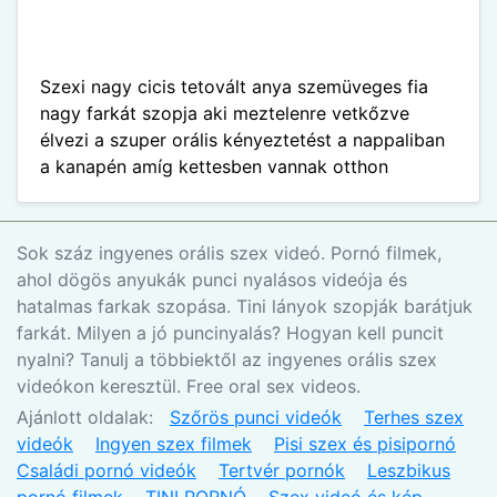
Szexi nagy cicis tetovált anya szemüveges fia
nagy farkát szopja aki meztelenre vetkőzve
élvezi a szuper orális kényeztetést a nappaliban
a kanapén amíg kettesben vannak otthon
Sok száz ingyenes orális szex videó. Pornó filmek,
ahol dögös anyukák punci nyalásos videója és
hatalmas farkak szopása. Tini lányok szopják barátjuk
farkát. Milyen a jó puncinyalás? Hogyan kell puncit
nyalni? Tanulj a többiektől az ingyenes orális szex
videókon keresztül. Free oral sex videos.
Ajánlott oldalak:
Szőrös punci videók
Terhes szex
videók
Ingyen szex filmek
Pisi szex és pisipornó
Családi pornó videók
Tertvér pornók
Leszbikus