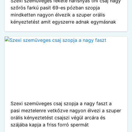
Szexi szemüveges fekete harisnyás tini csaj nagy
szőrös farkú pasit 69-es pózban szopja
mindketten nagyon élvezik a szuper orális
kényeztetést amit egyszerre adnak egymásnak
Szexi szemüveges csaj szopja a nagy faszt a
pasi meztelenre vetkőzve nagyon élvezi a szuper
orális kényeztetést csajszi végül arcára és
szájába kapja a friss forró spermát