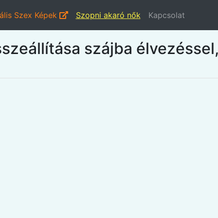
ális Szex Képek
Szopni akaró nők
Kapcsolat
zeállítása szájba élvezéssel,