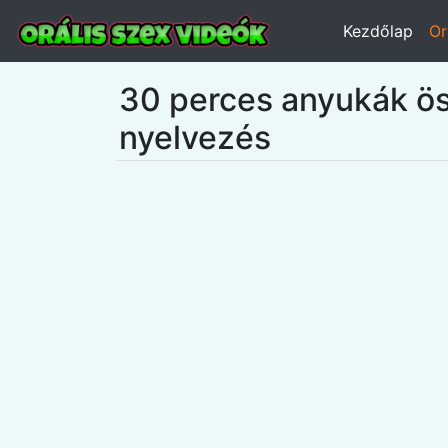
Kezdőlap
Or
30 perces anyukák öss
nyelvezés