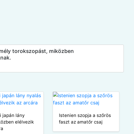
 mély torokszopást, miközben
nak.
i japán lány
Istenien szopja a szőrös
közben elélvezik
faszt az amatőr csaj
ra