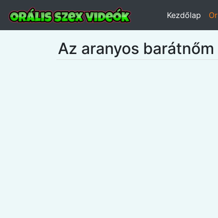
Kezdőlap
Or
Az aranyos barátnőm