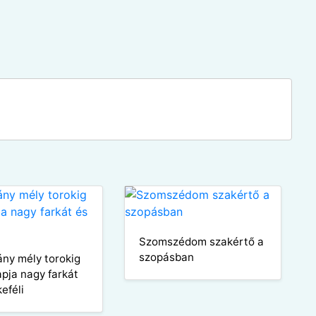
Szomszédom szakértő a
szopásban
ány mély torokig
apja nagy farkát
eféli