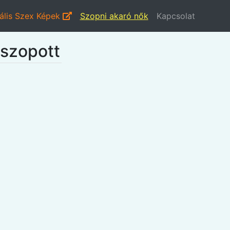
ális Szex Képek
Szopni akaró nők
Kapcsolat
 szopott