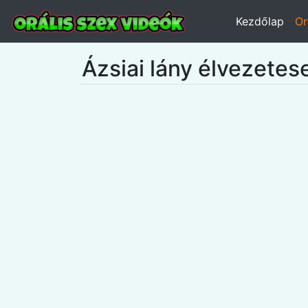
Kezdőlap
Or
Ázsiai lány élvezetes