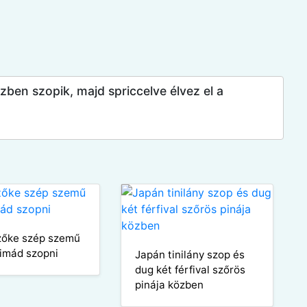
özben szopik, majd spriccelve élvez el a
zőke szép szemű
imád szopni
Japán tinilány szop és
dug két férfival szőrös
pinája közben