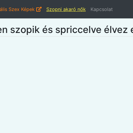
ális Szex Képek
Szopni akaró nők
Kapcsolat
en szopik és spriccelve élvez 