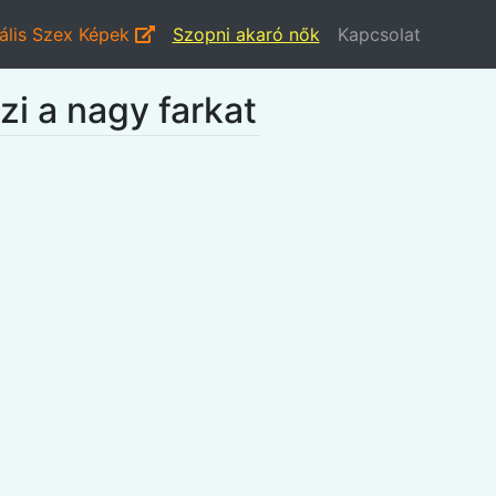
ális Szex Képek
Szopni akaró nők
Kapcsolat
zi a nagy farkat