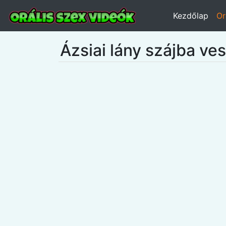
Kezdőlap
Or
Ázsiai lány szájba ves