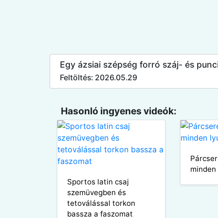
Egy ázsiai szépség forró száj- és punci
Feltöltés: 2026.05.29
Hasonló ingyenes videók:
Párcser
minden 
Sportos latin csaj
szemüvegben és
tetoválással torkon
bassza a faszomat