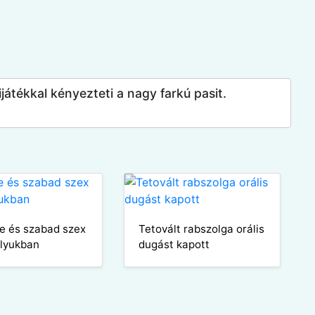
játékkal kényezteti a nagy farkú pasit.
e és szabad szex
Tetovált rabszolga orális
lyukban
dugást kapott