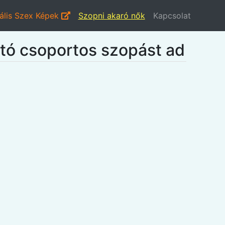
ális Szex Képek
Szopni akaró nők
Kapcsolat
ató csoportos szopást ad