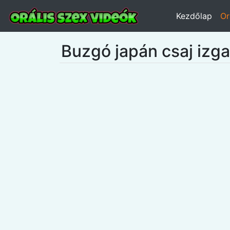
Kezdőlap
Or
Buzgó japán csaj izg