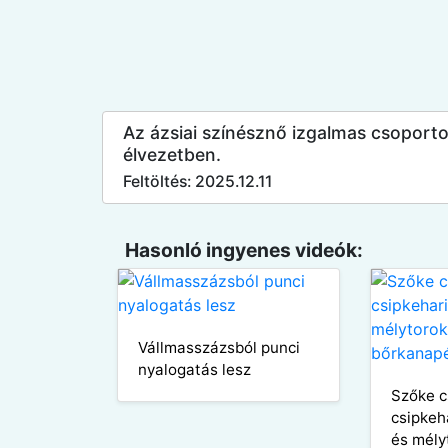
Az ázsiai színésznő izgalmas csoportos 
élvezetben.
Feltöltés: 2025.12.11
Hasonló ingyenes videók:
Vállmasszázsból punci
nyalogatás lesz
Szőke c
csipkeh
és mély