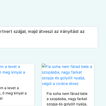
rtnert szájjal, majd átveszi az irányítást az
m a levet a
, ő meg kinyal a
Fia soha nem fárad bele
el
a szopásba, nagy farkat
szopja és golyóit nyalja,