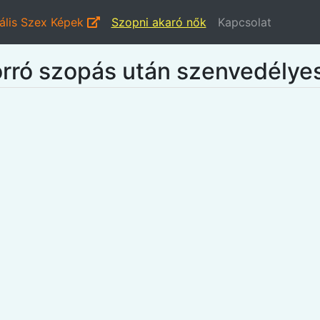
ális Szex Képek
Szopni akaró nők
Kapcsolat
 forró szopás után szenvedély