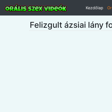
Kezdőlap
Or
Felizgult ázsiai lány