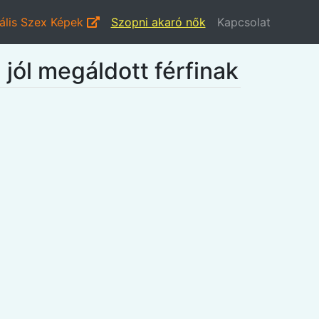
ális Szex Képek
Szopni akaró nők
Kapcsolat
jól megáldott férfinak