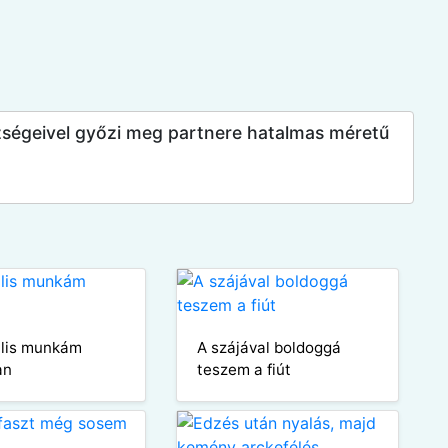
zségeivel győzi meg partnere hatalmas méretű
ális munkám
A szájával boldoggá
an
teszem a fiút