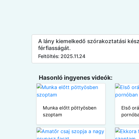
A lány kiemelkedő szórakoztatási kés
férfiasságát.
Feltöltés: 2025.11.24
Hasonló ingyenes videók:
Munka előtt pöttyösben
Első or
szoptam
pornób