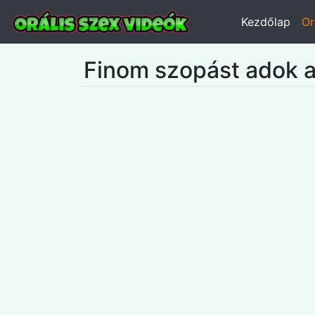
Kezdőlap
Or
Finom szopást adok a 