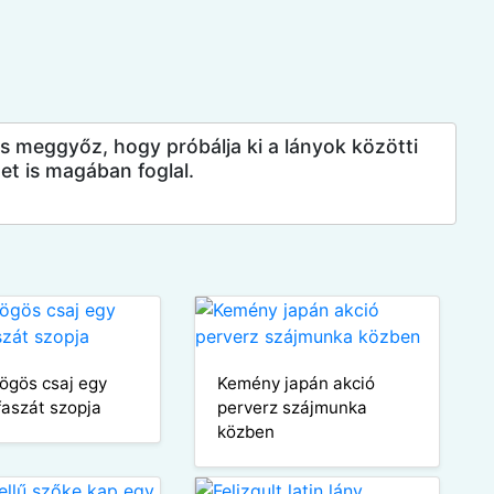
s meggyőz, hogy próbálja ki a lányok közötti
get is magában foglal.
dögös csaj egy
Kemény japán akció
faszát szopja
perverz szájmunka
közben