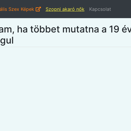
ális Szex Képek
Szopni akaró nők
Kapcsolat
, ha többet mutatna a 19 év
zgul