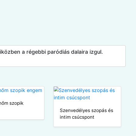
közben a régebbi paródiás dalaira izgul.
nőm szopik
Szenvedélyes szopás és
intim csúcspont