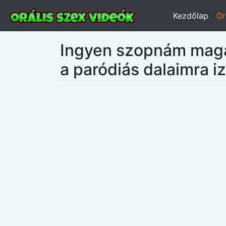
Kezdőlap
Or
Ingyen szopnám magam
a paródiás dalaimra i