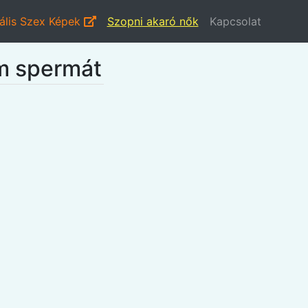
ális Szex Képek
Szopni akaró nők
Kapcsolat
m spermát