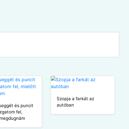
Szopja a farkát az
autóban
eggét és puncit
izgatom fel,
t megdugnám