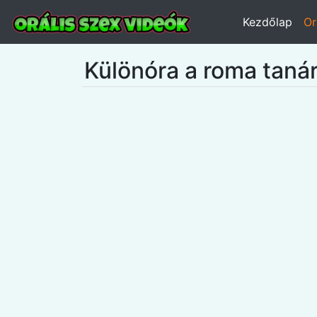
Kezdőlap
Or
Különóra a roma tanár