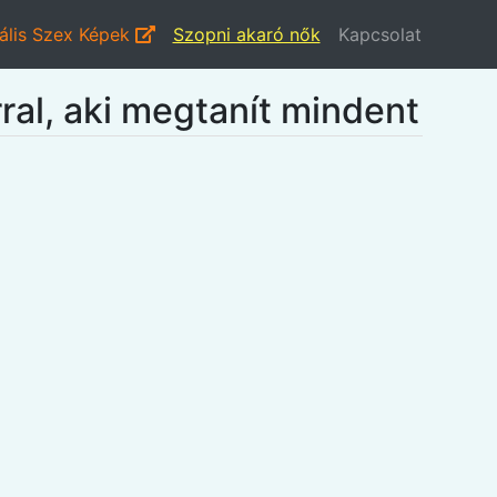
ális Szex Képek
Szopni akaró nők
Kapcsolat
ral, aki megtanít mindent