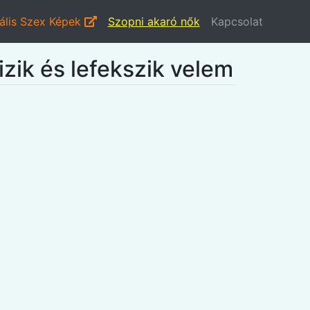
ális Szex Képek
Szopni akaró nők
Kapcsolat
izik és lefekszik velem