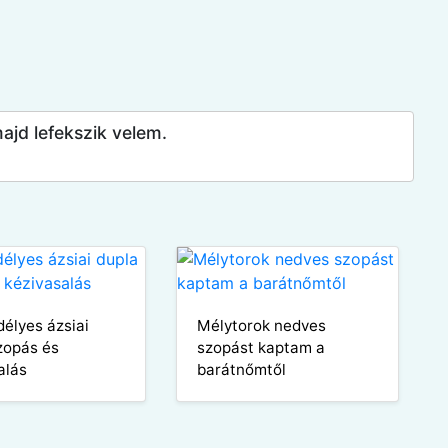
majd lefekszik velem.
élyes ázsiai
Mélytorok nedves
zopás és
szopást kaptam a
alás
barátnőmtől