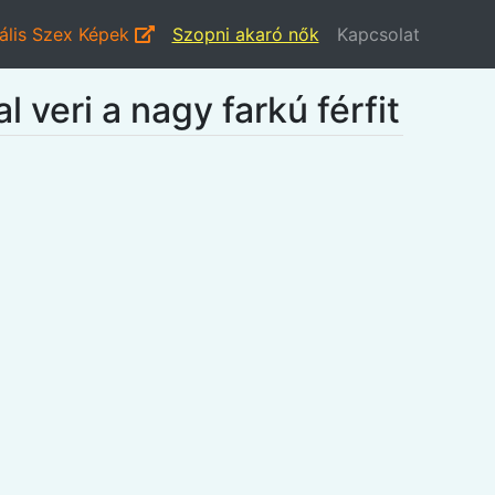
ális Szex Képek
Szopni akaró nők
Kapcsolat
l veri a nagy farkú férfit