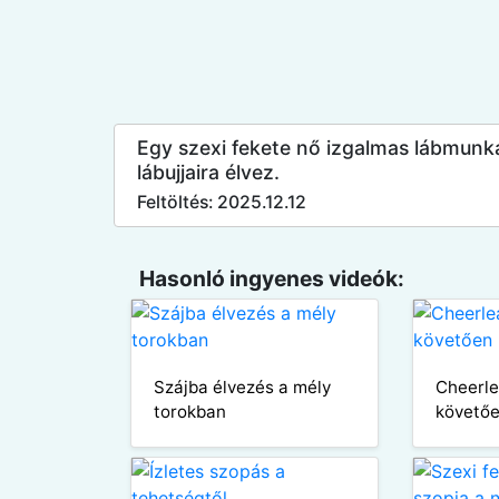
Egy szexi fekete nő izgalmas lábmunkát
lábujjaira élvez.
Feltöltés: 2025.12.12
Hasonló ingyenes videók:
Szájba élvezés a mély
Cheerle
torokban
követőe