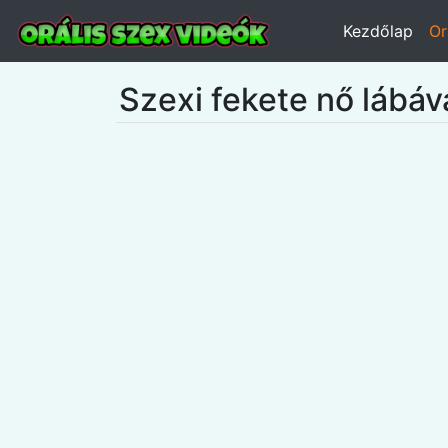
Kezdőlap
Or
Szexi fekete nő lábáva