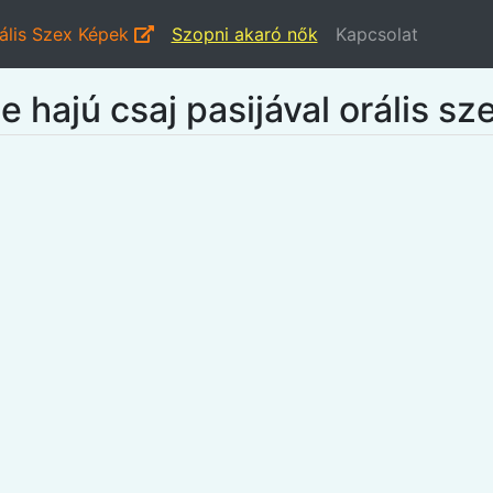
ális Szex Képek
Szopni akaró nők
Kapcsolat
e hajú csaj pasijával orális sz