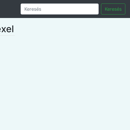
Keresés
exel