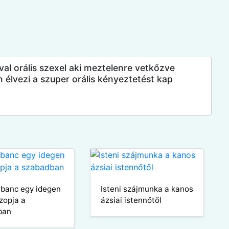
ával orális szexel aki meztelenre vetkőzve
n élvezi a szuper orális kényeztetést kap
ibanc egy idegen
Isteni szájmunka a kanos
szopja a
ázsiai istennőtől
ban