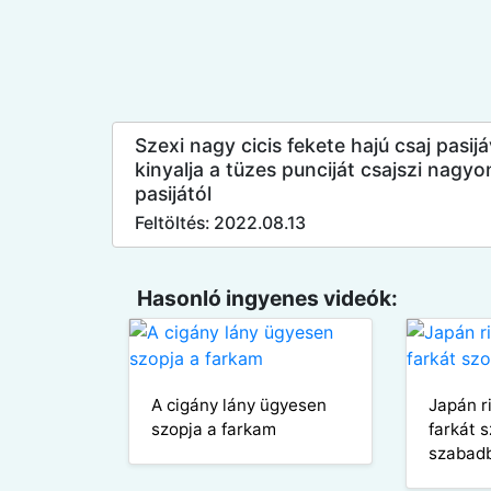
Szexi nagy cicis fekete hajú csaj pasij
kinyalja a tüzes punciját csajszi nagyo
pasijától
Feltöltés: 2022.08.13
Hasonló ingyenes videók:
A cigány lány ügyesen
Japán r
szopja a farkam
farkát 
szabad