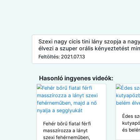
Szexi nagy cicis tini lány szopja a na
élvezi a szuper orális kényeztetést m
Feltöltés: 2021.07.13
Hasonló ingyenes videók:
Édes sz
kutyap
Fehér bőrű fiatal férfi
és belé
masszírozza a lányt
szexi fehérneműben,