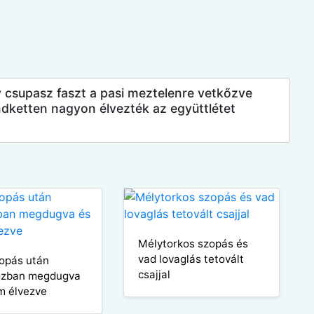
gy csupasz faszt a pasi meztelenre vetkőzve
indketten nagyon élvezték az együttlétet
Mélytorkos szopás és
vad lovaglás tetovált
opás után
csajjal
ózban megdugva
m élvezve