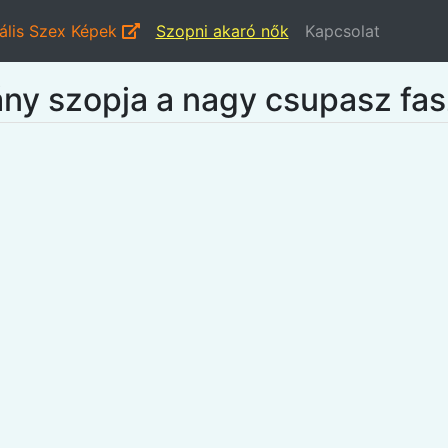
ális Szex Képek
Szopni akaró nők
Kapcsolat
lány szopja a nagy csupasz fas