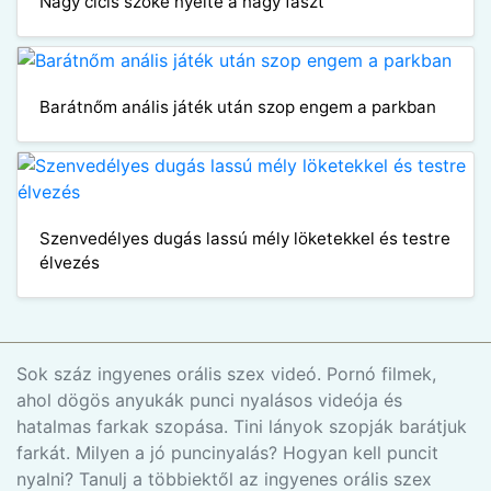
Nagy cicis szőke nyelte a nagy faszt
Barátnőm anális játék után szop engem a parkban
Szenvedélyes dugás lassú mély löketekkel és testre
élvezés
Sok száz ingyenes orális szex videó. Pornó filmek,
ahol dögös anyukák punci nyalásos videója és
hatalmas farkak szopása. Tini lányok szopják barátjuk
farkát. Milyen a jó puncinyalás? Hogyan kell puncit
nyalni? Tanulj a többiektől az ingyenes orális szex