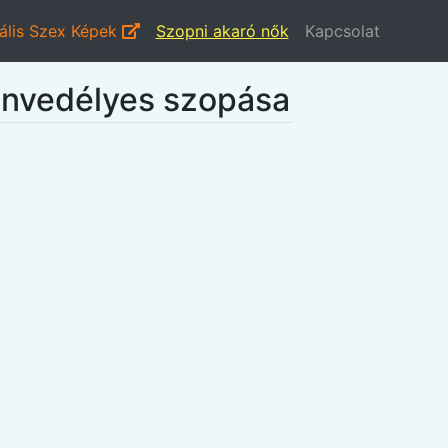
ális Szex Képek
Szopni akaró nők
Kapcsolat
zenvedélyes szopása