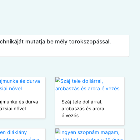
chnikáját mutatja be mély torokszopással.
ájmunka és durva
Száj tele dollárral,
ázsiai nővel
arcbaszás és arcra
élvezés