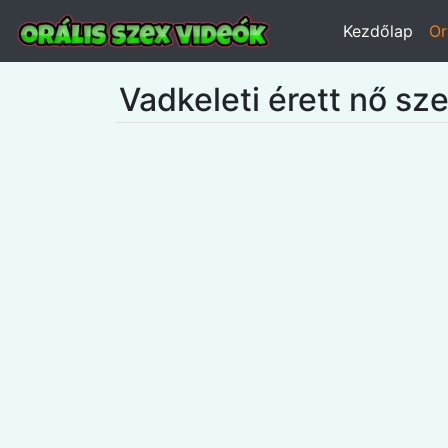
Kezdőlap
Or
Vadkeleti érett nő s