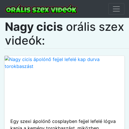
Nagy cicis
orális szex
videók:
Egy szexi ápolónő cosplayben fejjel lefelé lógva
kapja a kemény torokbaszást, miközben